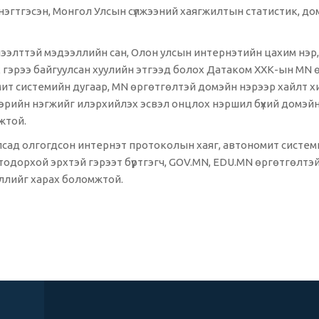
нэгтгэсэн, Монгол Улсын сүлжээний хаягжилтын статистик, д
нээлттэй мэдээллийн сан, Олон улсын интернэтийн цахим нэ
ах гэрээ байгуулсан хуулийн этгээд болох Датаком ХХК-ын MN
т системийн дугаар, MN өргөтгөлтэй домэйн нэрээр хайлт хийх
сгэрийн нэгжийг илэрхийлэх эсвэл онцлох нэршил бүхий домэ
жтой.
сад олгогдсон интернэт протоколын хаяг, автономит системий
тодорхой эрхтэй гэрээт бүртгэгч, GOV.MN, EDU.MN өргөтгөлтэй
ллийг харах боломжтой.