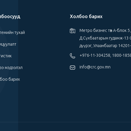
лбоосууд
Холбоо барих
Метро бизнес төв А-блок 5
темийн тухай
Д.Сүхбаатарын гудамж-13 
ицуулалт
дүүрэг, Улаанбаатар 14201
+976-11-304258, 1800-185
тистик
info@crc.gov.mn
ээ мэдээлэл
боо барих