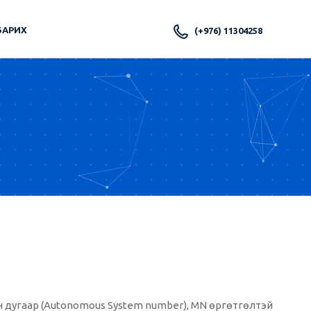
БАРИХ
(+976) 11304258
н дугаар (Autonomous System number), MN өргөтгөлтэй