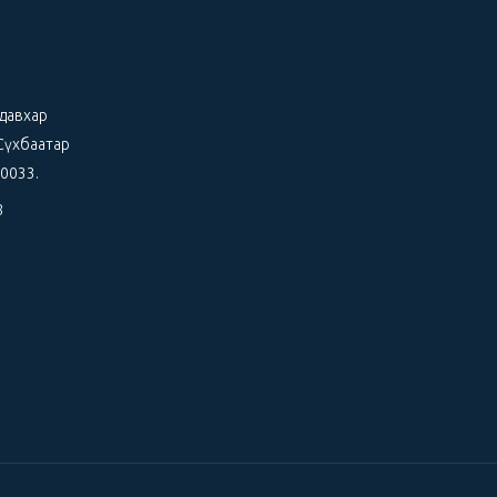
 давхар
Сүхбаатар
-0033.
8