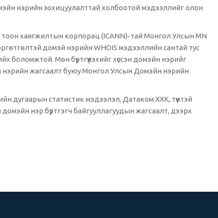
омэйн нэрийн зохицуулалттай холбоотой мэдээллийг олон
р, тоон хаягжилтын корпорац (ICANN)-тай Монгол Улсын MN
 өргөтгөлтэй домэй нэрийн WHOIS мэдээллийн сантай тус
 боломжтой. Мөн бүртгүүлэхийг хүссэн домэйн нэрийг
йн нэрийн жагсаалт буюу Монгол Улсын Домэйн нэрийн
н дугаарын статистик мэдээлэл, Датаком ХХК, түүнтэй
 домэйн нэр бүртгэгч байгууллагуудын жагсаалт, дээрх