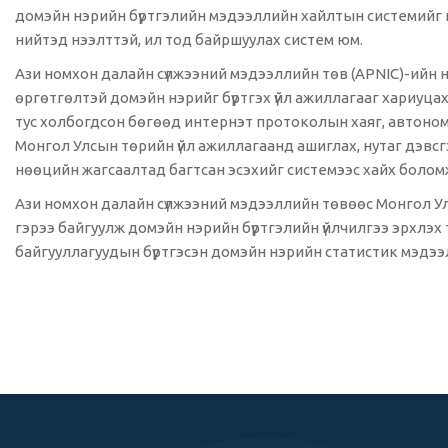
домэйн нэрийн бүртгэлийн мэдээллийн хайлтын системийг 
нийтэд нээлттэй, ил тод байршуулах систем юм.
Ази номхон далайн сүлжээний мэдээллийн төв (APNIC)-ийн 
өргөтгөлтэй домэйн нэрийг бүртгэх үйл ажиллагааг хариуц
тус холбогдсон бөгөөд интернэт протоколын хаяг, автономи
Монгол Улсын төрийн үйл ажиллагаанд ашиглах, нутаг дэв
нөөцийн жагсаалтад багтсан эсэхийг системээс хайх болом
Ази номхон далайн сүлжээний мэдээллийн төвөөс Монгол Ул
гэрээ байгуулж домэйн нэрийн бүртгэлийн үйлчилгээ эрхлэх 
байгууллагуудын бүртгэсэн домэйн нэрийн статистик мэдээ